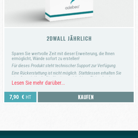
2DWALL JÄHRLICH
Sparen Sie wertvolle Zeit mit dieser Erweiterung, die Ihnen
ermöglicht, Wände sofort zu erstellen!
Für dieses Produkt steht technischer Support zur Verfügung.
Eine Rückerstattung ist nicht möglich. Stattdessen erhalten Sie
eine Gutschrift, die Sie für einen zukünftigen Einkauf auf unserer
Lesen Sie mehr darüber...
Website verwenden können.
KAUFEN
7,90
€
HT