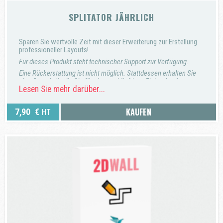
SPLITATOR JÄHRLICH
Sparen Sie wertvolle Zeit mit dieser Erweiterung zur Erstellung
professioneller Layouts!
Für dieses Produkt steht technischer Support zur Verfügung.
Eine Rückerstattung ist nicht möglich. Stattdessen erhalten Sie
eine Gutschrift, die Sie für einen zukünftigen Einkauf auf unserer
Lesen Sie mehr darüber...
Website verwenden können.
KAUFEN
7,90
€
HT