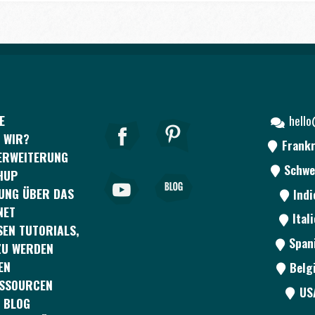
E
hell
 WIR?
Frankr
ERWEITERUNG
Schwe
HUP
UNG ÜBER DAS
Ind
NET
Ital
EN TUTORIALS,
Span
ZU WERDEN
EN
Belg
ESSOURCEN
US
 BLOG