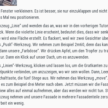
enster verkleinern. Es ist besser, sie nur einzuklappen und nicht
s Mal neu positionieren.
zeug „Linie“ und wenden das an, was wir in den vorherigen Tutor
ck. Wenn die violette Linie erscheint, bedeutet dies, dass wir sen
 wird eine Fläche erstellt. Es flackert, weil wir zwei Gesichter üb
 „Push“-Werkzeug. Wir nehmen zum Beispiel 2m60, denn das kann
ann unsere „Farbdose“. Wir drücken Apfel, um den Tropfer zu tra
tur. Dann ein Klick auf unser Dach, um es anzuwenden.
„Linien“-Werkzeug, klicken und lassen los, um die Gratkanten zu
lpunkte verbinden, um anzuzeigen, wo wir sein wollen. Dann, Leer
halttaste, die fünf Stege aus. Wir nehmen das Werkzeug „move“.
 es zum Beispiel drei Meter nach oben. Jetzt müssen wir die Fa
iew alles auf einmal aufnehmen, aber das werden wir nicht tun. 
rkzeug nehmen und unsere Fassade in mehrere Fassadenteile zers
rbeit ein wenig.